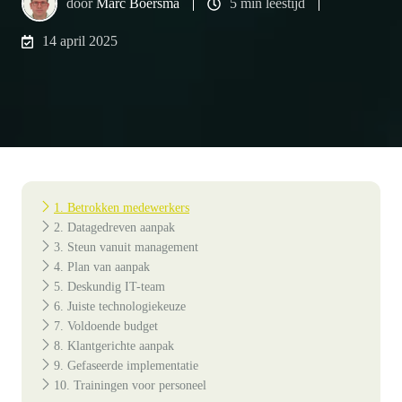
door
Marc Boersma
5 min leestijd
14 april 2025
1. Betrokken medewerkers
2. Datagedreven aanpak
3. Steun vanuit management
4. Plan van aanpak
5. Deskundig IT-team
6. Juiste technologiekeuze
7. Voldoende budget
8. Klantgerichte aanpak
9. Gefaseerde implementatie
10. Trainingen voor personeel