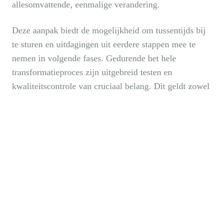
allesomvattende, eenmalige verandering.
Deze aanpak biedt de mogelijkheid om tussentijds bij
te sturen en uitdagingen uit eerdere stappen mee te
nemen in volgende fases. Gedurende het hele
transformatieproces zijn uitgebreid testen en
kwaliteitscontrole van cruciaal belang. Dit geldt zowel
voor de modernisering van bestaande applicaties als
voor de ontwikkeling van geheel nieuwe systemen.
Grondige
Quality Assurance (QA)
zorgt ervoor dat
alle systemen correct functioneren, aan de gestelde
eisen voldoen en dat potentiële fouten of storingen na
implementatie tot een minimum worden beperkt.
9. Gefaseerde implementatie