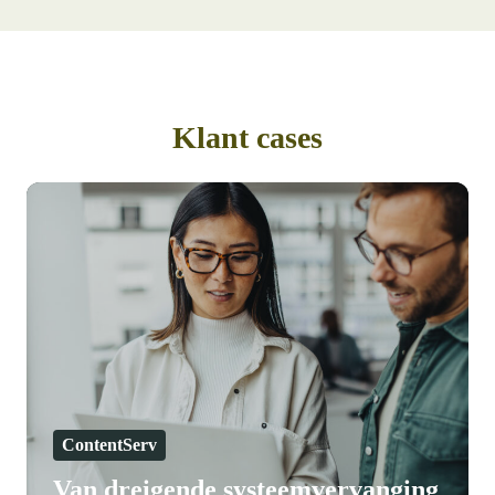
Klant cases
Van
dreigende
systeemvervanging
naar
schaalbare
cloudoplossing
ContentServ
Van dreigende systeemvervanging