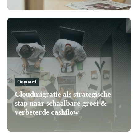
Cloudmigratie
als
strategische
stap
naar
schaalbare
groei
&
Onguard
verbeterde
Cloudmigratie als strategische
cashflow
stap naar schaalbare groei &
verbeterde cashflow