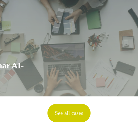
aar AI-
See all cases