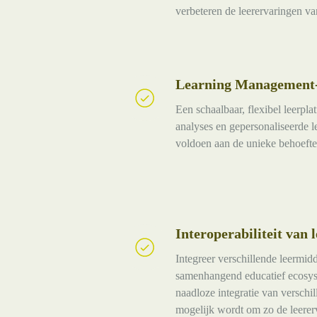
verbeteren de leerervaringen v
Learning Management
Learning
Management-
Een schaalbaar, flexibel leerpl
Systemen
analyses en gepersonaliseerde l
(LMS)
voldoen aan de unieke behoefte
Interoperabiliteit van 
Interoperabiliteit
van
Integreer verschillende leermi
leermiddelen
samenhangend educatief ecosys
naadloze integratie van verschi
mogelijk wordt om zo de leerer