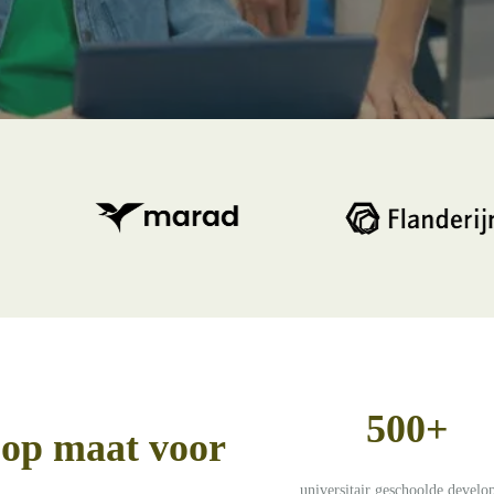
500+
 op maat voor
universitair geschoolde develo