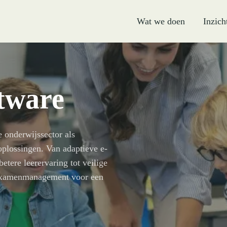
Wat we doen
Inzich
tware
 onderwijssector als
oplossingen. Van adaptieve e-
tere leerervaring tot veilige
 examenmanagement voor een