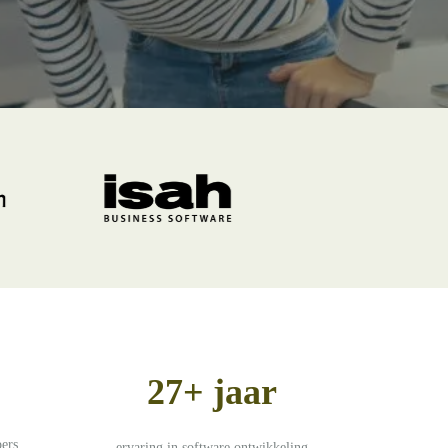
27+ jaar
pers
ervaring in software ontwikkeling