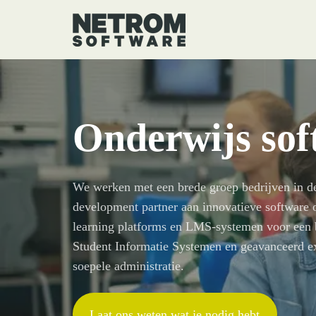
Onderwijs sof
We werken met een brede groep bedrijven in de
development partner aan innovatieve software 
learning platforms en LMS-systemen voor een be
Student Informatie Systemen en geavanceerd
soepele administratie.
Laat ons weten wat je nodig hebt