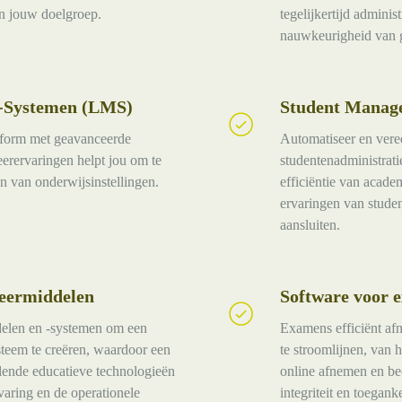
an jouw doelgroep.
tegelijkertijd adminis
nauwkeurigheid van g
-Systemen (LMS)
Student Manag
Student
Management-
atform met geavanceerde
Automatiseer en ver
Systemen
eerervaringen helpt jou om te
studentenadministratie
n van onderwijsinstellingen.
efficiëntie van acade
ervaringen van studen
aansluiten.
leermiddelen
Software voor 
Software
voor
ddelen en -systemen om een
Examens efficiënt af
examenbeheer
teem te creëren, waardoor een
te stroomlijnen, van 
llende educatieve technologieën
online afnemen en be
varing en de operationele
integriteit en toegank