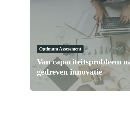
naar
AI-
gedreven
innovatie
Optimum Assessment
Van capaciteitsprobleem n
gedreven innovatie