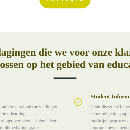
agingen die we voor onze kla
ossen op het gebied van educ
Student Inform
Student
Informatie
hoeften van moderne leerlingen
Centraliseer het beh
Systemen
kte e-learning
eenvoudige toegang to
(SIS)
aringen verbeteren. Interactieve
inschrijvingsprocesse
multimedia-integraties
enorme hoeveelheden 