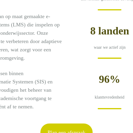
van op maat gemaakte e-
tems (LMS) die inspelen op
8 landen
 onderwijssector. Onze
te verbeteren door adaptieve
waar we actief zijn
reren, wat zorgt voor een
eeromgeving.
ssen binnen
96%
rmatie Systemen (SIS) en
voudigen het beheer van
klanttevredenheid
cademische voortgang te
ënt af te nemen.
Plan een afspraak