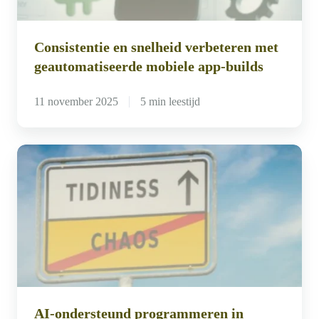
mobiele
app-
Consistentie en snelheid verbeteren met
builds
geautomatiseerde mobiele app-builds
11 november 2025
5 min leestijd
AI-
ondersteund
programmeren
in
legacy
systemen:
van
chaos
AI-ondersteund programmeren in
naar