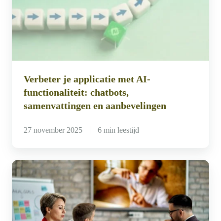
met
AI-
functionaliteit:
chatbots,
samenvattingen
Verbeter je applicatie met AI-
en
functionaliteit: chatbots,
aanbevelingen
samenvattingen en aanbevelingen
27 november 2025
6 min leestijd
Gebruik
deze
KPI’s
voor