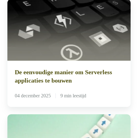
De
eenvoudige
manier
om
Serverless
applicaties
te
bouwen
De eenvoudige manier om Serverless
applicaties te bouwen
04 december 2025
9 min leestijd
Verbeter
je
applicatie