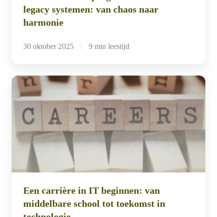
legacy systemen: van chaos naar
harmonie
harmonie
30 oktober 2025
9 min leestijd
Een
carrière
in
IT
beginnen:
van
middelbare
school
Een carrière in IT beginnen: van
tot
middelbare school tot toekomst in
toekomst
technologie