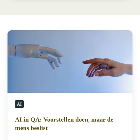
AI
in
QA:
Voorstellen
doen,
maar
de
mens
AI
beslist
AI in QA: Voorstellen doen, maar de
mens beslist