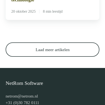
in
technologie
20 oktober 2025
8 min leestijd
Laad meer artikelen
NetRom Software
netrom@netrom.nl
+31 (0)30 782 0111