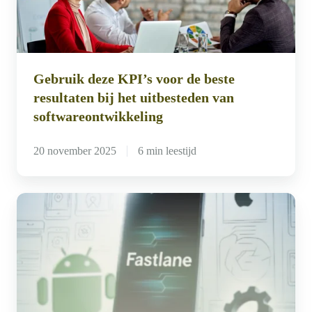
de
beste
resultaten
bij
Gebruik deze KPI’s voor de beste
het
resultaten bij het uitbesteden van
uitbesteden
softwareontwikkeling
van
softwareontwikkeling
20 november 2025
6 min leestijd
Consistentie
en
snelheid
verbeteren
met
geautomatiseerde