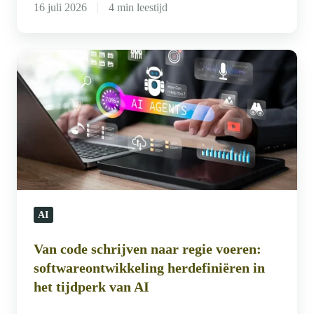
16 juli 2026
4 min leestijd
Van
code
schrijven
naar
regie
voeren:
softwareontwikkeling
herdefiniëren
AI
in
het
Van code schrijven naar regie voeren:
tijdperk
softwareontwikkeling herdefiniëren in
van
het tijdperk van AI
AI