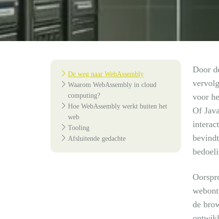
Door de
De weg naar WebAssembly
vervolg
Waarom WebAssembly in cloud
computing?
voor he
Hoe WebAssembly werkt buiten het
Of Java
web
interac
Tooling
bevindt
Afsluitende gedachte
bedoeli
Oorspr
webontw
de brow
ontwikk