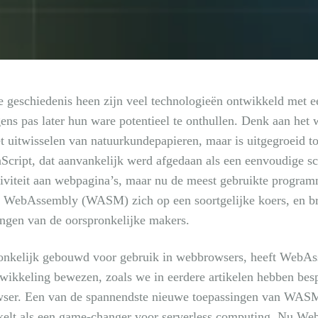
 geschiedenis heen zijn veel technologieën ontwikkeld met e
ens pas later hun ware potentieel te onthullen. Denk aan het
t uitwisselen van natuurkundepapieren, maar is uitgegroeid t
Script, dat aanvankelijk werd afgedaan als een eenvoudige sc
tiviteit aan webpagina’s, maar nu de meest gebruikte program
 WebAssembly (WASM) zich op een soortgelijke koers, en brei
ngen van de oorspronkelijke makers.
onkelijk gebouwd voor gebruik in webbrowsers, heeft WebAss
ikkeling bewezen, zoals we in eerdere artikelen hebben bespro
ser. Een van de spannendste nieuwe toepassingen van WASM i
elt als een game-changer voor serverless computing. Nu Web