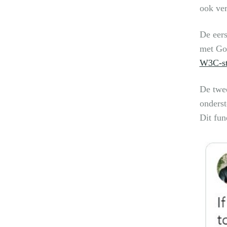
ook ver
De eers
met Goo
W3C-st
De twee
onderst
Dit fun