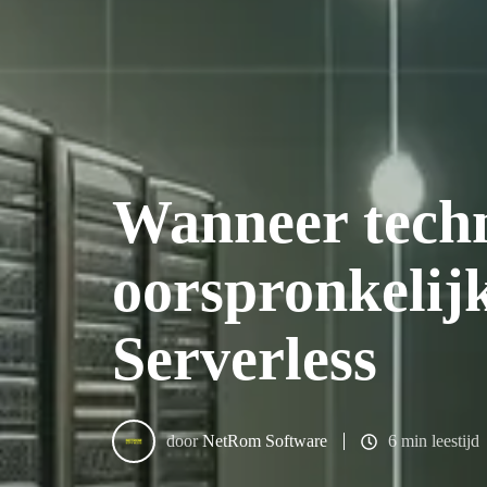
Wanneer techn
oorspronkelij
Serverless
door
NetRom Software
6 min leestijd