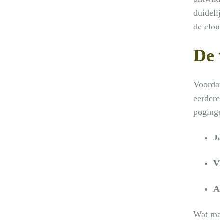
duideli
de clou
De 
Voordat
eerdere
poginge
J
V
A
Wat ma